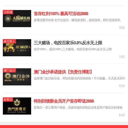
核心技术
核心技术
MiP
Blackunderfill
RFN
新闻中心
新闻中心
公司新闻
行业新闻