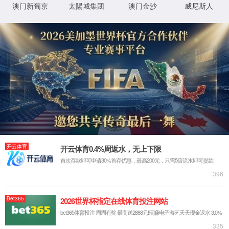
XF系列
XT系列
消费电子类
车载背光类
Micro LED—MiP
应用案例
应用案例
MiP
高端租赁
体育赛事
广告大屏