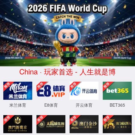
走进金沙城js93线路检测中心
走进金沙城js93线路检测中心
公司简介
企业文化
发展历程
资质荣誉
产品系列
产品系列
GF系列
SY系列