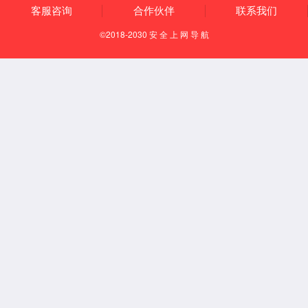
智能制造
联系我们
感谢您对金沙城js93线路检测中心的关注，如您有任何问题请联系我们!
联系我们